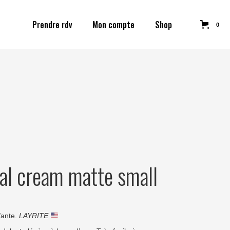
Prendre rdv
Mon compte
Shop
0
al cream matte small
fante.
LAYRITE