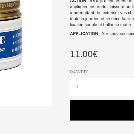
ACTION
: Il s’agit d’une crème m
appliquer, ce produit laissera un fi
» permettant de texturiser vos c
toute la journée et se rince facile
fixation souple et brillance matte.
APPLICATION
: Sur cheveux sec
11.00
€
QUANTITY