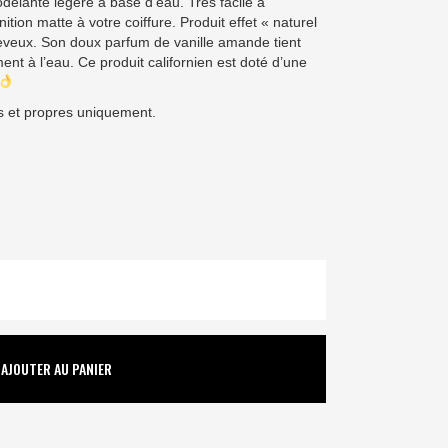
odelante légère à base d’eau. Très facile à
nition matte à votre coiffure. Produit effet « naturel
heveux. Son doux parfum de vanille amande tient
ment à l’eau. Ce produit californien est doté d’une
s et propres uniquement.
AJOUTER AU PANIER